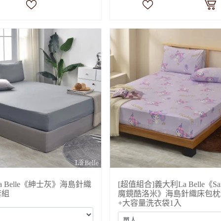
a Belle《紳士灰》海島針織
[超值組合]義大利La Belle《San
套組
魔鏡酷洛米》海島針織床包枕
+大容量洗衣袋1入