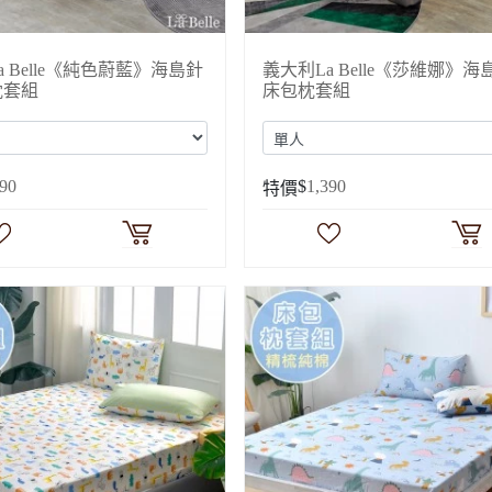
a Belle《純色蔚藍》海島針
義大利La Belle《莎維娜》
枕套組
床包枕套組
490
$
1,390
特價