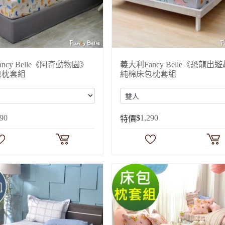
ncy Belle《阿奇動物園》
義大利Fancy Belle《恐龍出
包枕套組
純棉床包枕套組
290
$
1,290
特價