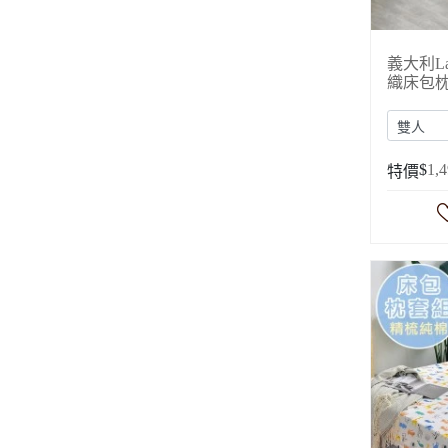
義大利L
織床包
$
1,
特價