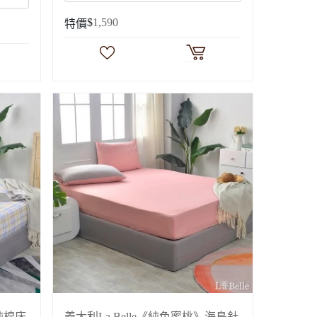
$
1,590
特價
》純棉床
義大利La Belle《純色蜜桃》海島針