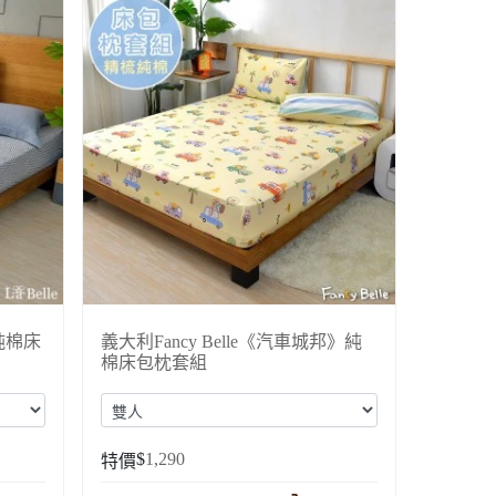
》純棉床
義大利Fancy Belle《汽車城邦》純
棉床包枕套組
$
1,290
特價