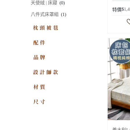
天使絨 | 床寢
(0)
$
1,
特價
八件式床罩組
(1)
枕頭被毯
配件
品牌
設計師系列
材質
尺寸
義大利L