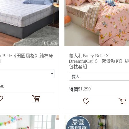
a Belle《田園風格》純棉床
義大利Fancy Belle X
組
DreamfulCat《一起做麵包》
包枕套組
290
$
1,290
特價