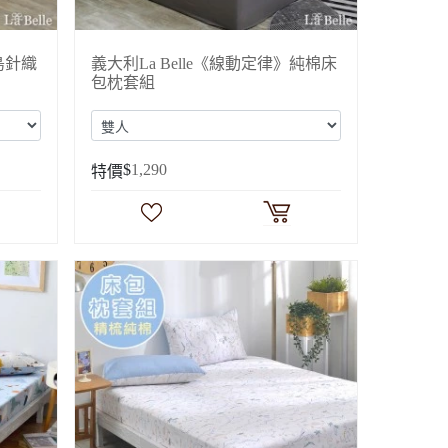
海島針織
義大利La Belle《線動定律》純棉床
包枕套組
$
1,290
特價