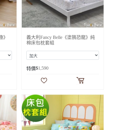
遊趣》
義大利Fancy Belle《塗鴉恐龍》純
棉床包枕套組
$
1,590
特價