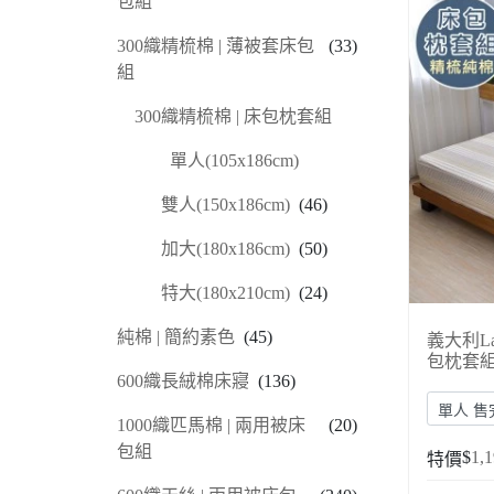
包組
300織精梳棉 | 薄被套床包
(33)
組
300織精梳棉 | 床包枕套組
單人(105x186cm)
雙人(150x186cm)
(46)
加大(180x186cm)
(50)
特大(180x210cm)
(24)
純棉 | 簡約素色
(45)
義大利L
包枕套
600織長絨棉床寢
(136)
1000織匹馬棉 | 兩用被床
(20)
包組
$
1,
特價