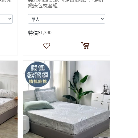
織床包枕套組
$
1,390
特價