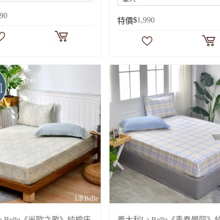
490
$
1,990
特價
a Belle《米歐之歌》純棉床
義大利La Belle《青春學院