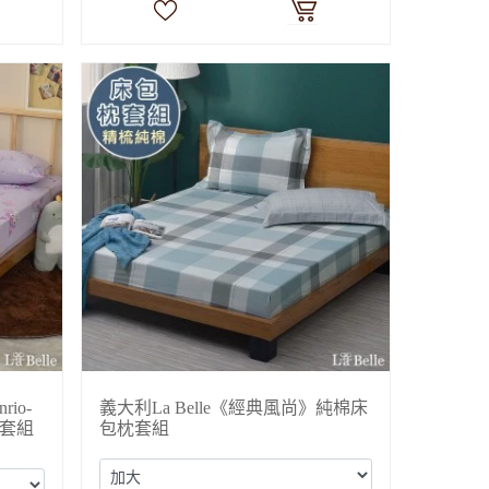
rio-
義大利La Belle《經典風尚》純棉床
套組
包枕套組