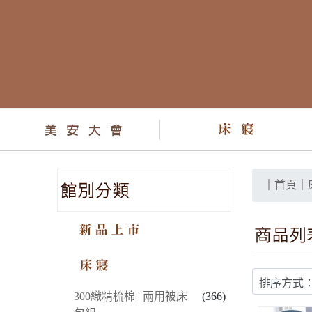
｜
首頁
｜
新品上市
床寢
300織精梳棉 | 兩用被床
(366)