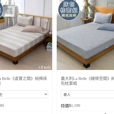
a Belle《虛實之間》純棉床
義大利La Belle《線條空間
組
包枕套組
190
$
1,190
特價