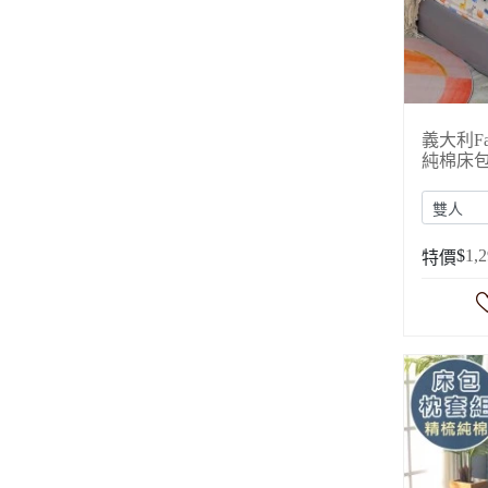
義大利Fa
純棉床
$
1,
特價