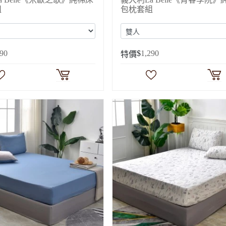
組
包枕套組
190
$
1,290
特價