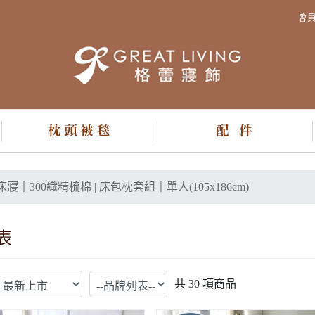
會
床寢
｜
300織精梳棉 | 床包枕套組
｜
單人(105x186cm)
共
30
項商品