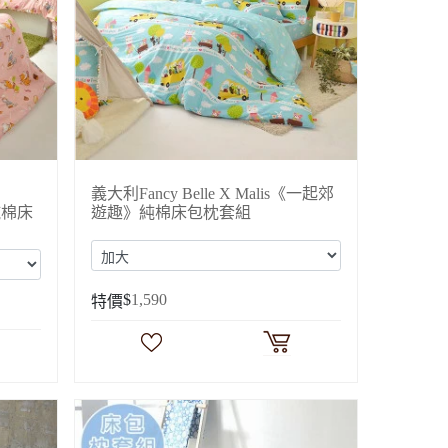
義大利Fancy Belle X Malis《一起郊
純棉床
遊趣》純棉床包枕套組
$
1,590
特價