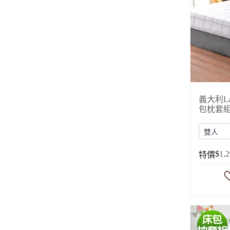
義大利L
包枕套
$
1,
特價