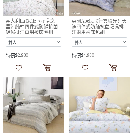
義大利La Belle《花夢之
英國Abelia《行雲琉光》天
里》純棉四件式防蹣抗菌
絲四件式防蹣抗菌吸濕排
吸濕排汗兩用被床包組
汗兩用被床包組
$
2,980
$
4,980
特價
特價