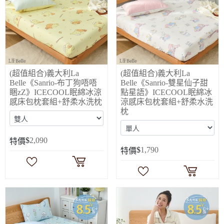
(超值組合)義大利La
(超值組合)義大利La
Belle《Sanrio-布丁狗唔唔
Belle《Sanrio-雙星仙子甜
睏zZ》ICECOOL眠綿冰涼
點星語》ICECOOL眠綿冰
感床包枕套組+舒柔水洗枕
涼感床包枕套組+舒柔水洗
枕
$
2,090
特價
$
1,790
特價