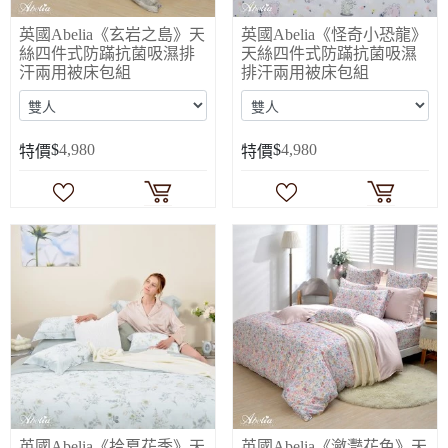
英國Abelia《玄岩之島》天
英國Abelia《怪奇小恐龍》
絲四件式防蹣抗菌吸濕排
天絲四件式防蹣抗菌吸濕
汗兩用被床包組
排汗兩用被床包組
$
4,980
$
4,980
特價
特價
英國Abelia《拾夏花季》天
英國Abelia《瀲灩花色》天