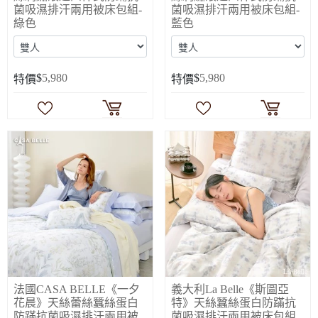
菌吸濕排汗兩用被床包組-
菌吸濕排汗兩用被床包組-
綠色
藍色
$
5,980
$
5,980
特價
特價
法國CASA BELLE《一夕
義大利La Belle《斯圖亞
花晨》天絲蕾絲蠶絲蛋白
特》天絲蠶絲蛋白防蹣抗
防蹣抗菌吸濕排汗兩用被
菌吸濕排汗兩用被床包組