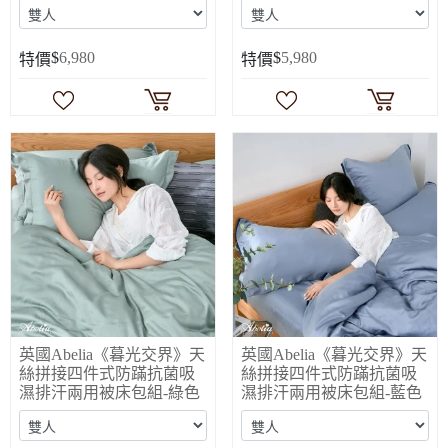
$
6,980
$
5,980
特價
特價
英國Abelia《暮光交界》天
英國Abelia《暮光交界》天
絲拼接四件式防蹣抗菌吸
絲拼接四件式防蹣抗菌吸
濕排汗兩用被床包組-綠色
濕排汗兩用被床包組-藍色