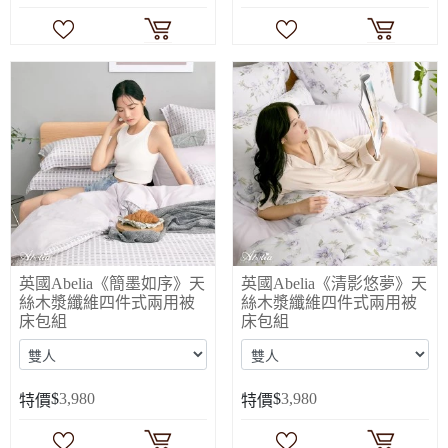
英國Abelia《簡墨如序》天
英國Abelia《清影悠夢》天
絲木漿纖維四件式兩用被
絲木漿纖維四件式兩用被
床包組
床包組
$
3,980
$
3,980
特價
特價