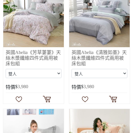
英國Abelia《芳草萋萋》天
英國Abelia《清雅如墨》天
絲木漿纖維四件式兩用被
絲木漿纖維四件式兩用被
床包組
床包組
$
3,980
$
3,980
特價
特價