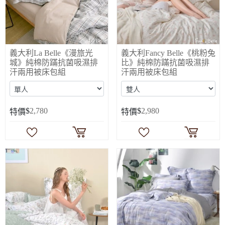
義大利La Belle《漫旅光
義大利Fancy Belle《桃粉兔
城》純棉防蹣抗菌吸濕排
比》純棉防蹣抗菌吸濕排
汗兩用被床包組
汗兩用被床包組
$
2,780
$
2,980
特價
特價