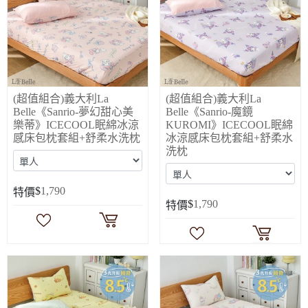
(超值組合)義大利La
(超值組合)義大利La
Belle《Sanrio-夢幻甜心美
Belle《Sanrio-魔鏡
樂蒂》ICECOOL眠綿冰涼
KUROMI》ICECOOL眠綿
感床包枕套組+舒柔水洗枕
冰涼感床包枕套組+舒柔水
洗枕
$
1,790
特價
$
1,790
特價