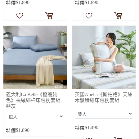
$
1,890
$
1,890
特價
特價
義大利La Belle《極簡純
英國Abelia《斯柏格》天絲
色》長絨細棉床包枕套組-
木漿纖維床包枕套組
藍灰
$
1,490
特價
$
1,890
特價