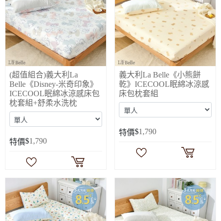
(超值組合)義大利La
義大利La Belle《小熊餅
Belle《Disney-米奇印象》
乾》ICECOOL眠綿冰涼感
ICECOOL眠綿冰涼感床包
床包枕套組
枕套組+舒柔水洗枕
$
1,790
特價
$
1,790
特價