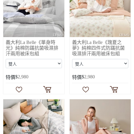
義大利La Belle《單身時
義大利La Belle《瑰夏之
光》純棉防蹣抗菌吸濕排
夢》純棉四件式防蹣抗菌
汗兩用被床包組
吸濕排汗兩用被床包組
$
2,980
$
2,980
特價
特價