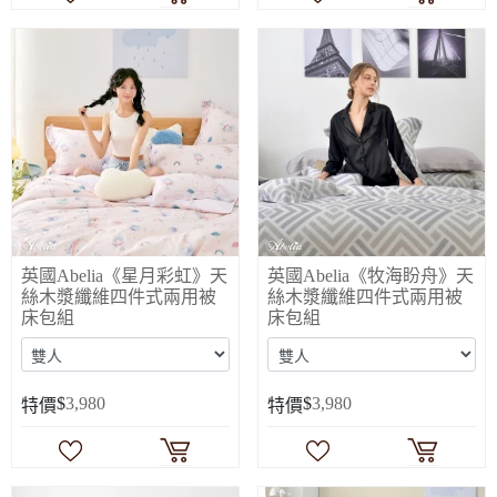
英國Abelia《星月彩虹》天
英國Abelia《牧海盼舟》天
絲木漿纖維四件式兩用被
絲木漿纖維四件式兩用被
床包組
床包組
$
3,980
$
3,980
特價
特價