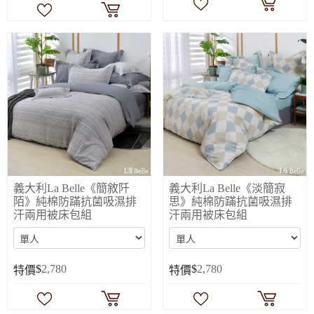
義大利La Belle《簡敘阡
義大利La Belle《淡簡寂
陌》純棉防蹣抗菌吸濕排
思》純棉防蹣抗菌吸濕排
汗兩用被床包組
汗兩用被床包組
$
2,780
$
2,780
特價
特價