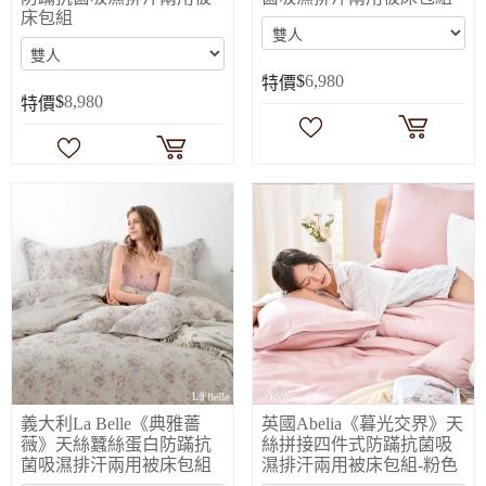
床包組
$
6,980
特價
$
8,980
特價
義大利La Belle《典雅薔
英國Abelia《暮光交界》天
薇》天絲蠶絲蛋白防蹣抗
絲拼接四件式防蹣抗菌吸
菌吸濕排汗兩用被床包組
濕排汗兩用被床包組-粉色