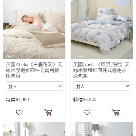
英國Abelia《白鹿花澗》天
英國Abelia《草原派對》天
絲木漿纖維四件式兩用被
絲木漿纖維四件式兩用被
床包組
床包組
$
3,980
$
3,980
特價
特價