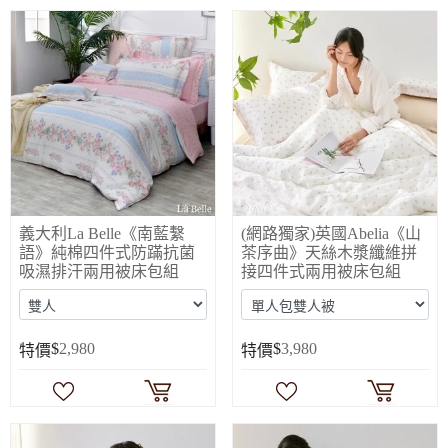
義大利La Belle《南藍繫
(網路獨家)英國Abelia《山
語》純棉四件式防蹣抗菌
茶序曲》天絲木漿纖維拼
吸濕排汗兩用被床包組
接四件式兩用被床包組
$
2,980
$
3,980
特價
特價