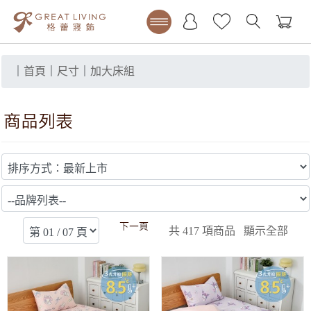
｜
首頁
｜
尺寸
｜
加大床組
共
417
項商品 顯示全部