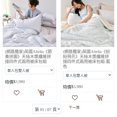
(網路獨家)英國Abelia《節
(網路獨家)英國Abelia《紛
奏拼圖》天絲木漿纖維拼
紛飛花》天絲木漿纖維拼
接四件式兩用被床包組
接四件式兩用被床包組-藍
色
$
3,980
特價
$
3,980
特價