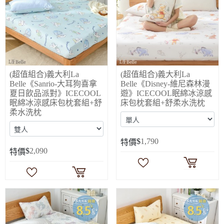
(超值組合)義大利La
(超值組合)義大利La
Belle《Sanrio-大耳狗喜拿
Belle《Disney-維尼森林漫
夏日飲品派對》ICECOOL
遊》ICECOOL眠綿冰涼感
眠綿冰涼感床包枕套組+舒
床包枕套組+舒柔水洗枕
柔水洗枕
$
1,790
特價
$
2,090
特價