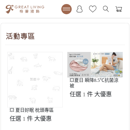
💥夏日 瞬降8.5℃抗菌涼
被
任選
1
件
大優惠
💥 夏日好眠 枕頭專區
任選
1
件
大優惠