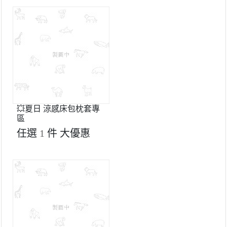
💥夏日 涼感床包枕套專
區
任選
1
件
大優惠