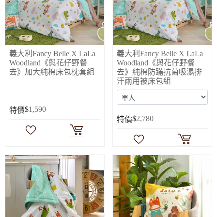
義大利Fancy Belle X LaLa
義大利Fancy Belle X LaLa
Woodland《與花仔野餐
Woodland《與花仔野餐
去》加大純棉床包枕套組
去》純棉防蹣抗菌吸濕排
汗兩用被床包組
$
1,590
特價
$
2,780
特價