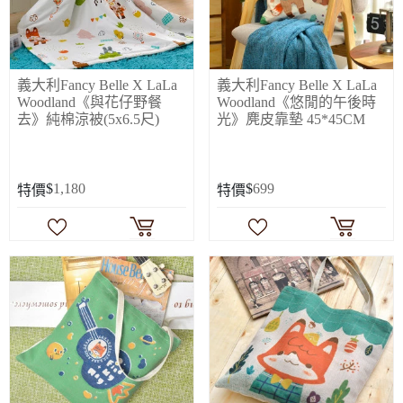
義大利Fancy Belle X LaLa
義大利Fancy Belle X LaLa
Woodland《與花仔野餐
Woodland《悠閒的午後時
去》純棉涼被(5x6.5尺)
光》麂皮靠墊 45*45CM
$
1,180
$
699
特價
特價