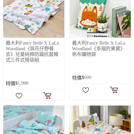
義大利Fancy Belle X LaLa
義大利Fancy Belle X LaLa
Woodland《與花仔野餐
Woodland《幸福的果實》
去》兒童純棉防蹣抗菌韓
帆布購物袋
式三件式睡袋組
$
699
特價
$
1,990
特價