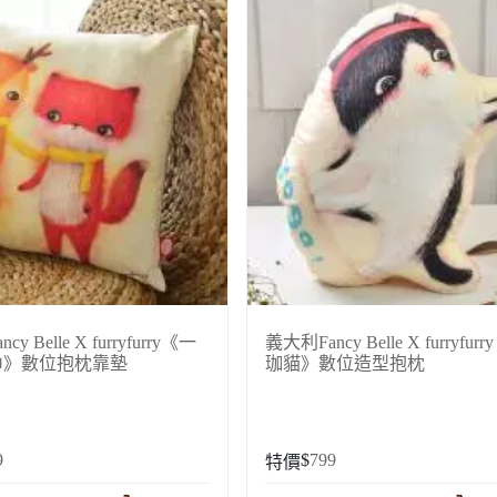
y Belle X furryfurry《一
義大利Fancy Belle X furryfur
巾》數位抱枕靠墊
珈貓》數位造型抱枕
9
$
799
特價