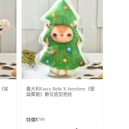
ry《瑜
義大利Fancy Belle X furryfurry《聖
誕麋鹿》數位造型抱枕
$
799
特價