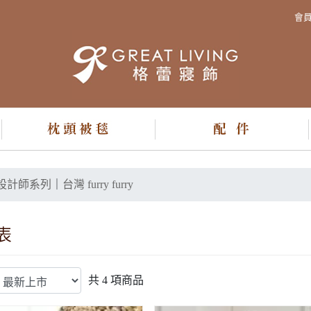
會
設計師系列
｜
台灣 furry furry
共
4
項商品