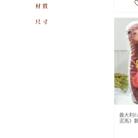
材質
尺寸
義大利Fanc
泥馬》