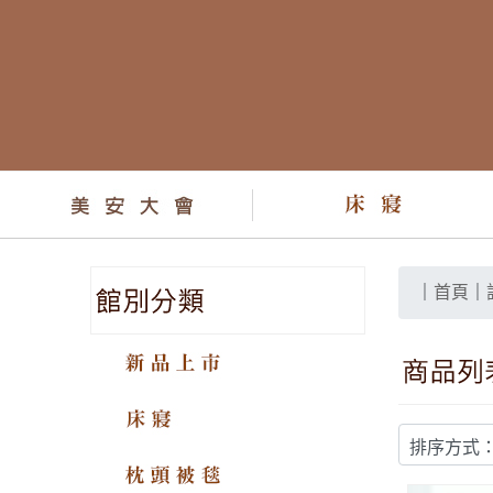
｜
首頁
｜
新品上市
床寢
枕頭被毯