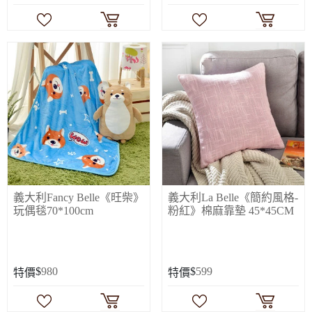
義大利Fancy Belle《旺柴》
義大利La Belle《簡約風格-
玩偶毯70*100cm
粉紅》棉麻靠墊 45*45CM
$
980
$
599
特價
特價