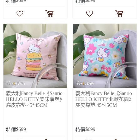
$
699
$
699
特價
特價
義大利Fancy Belle《Sanrio-
義大利Fancy Belle《Sanrio-
HELLO KITTY美味漢堡》
HELLO KITTY北歐花園》
麂皮靠墊 45*45CM
麂皮靠墊 45*45CM
$
699
$
699
特價
特價