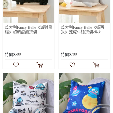
義大利Fancy Belle《派對黑
義大利Fancy Belle《鯊西
貓》超萌療癒玩偶
米》涼感午睡玩偶抱枕
$
580
$
780
特價
特價