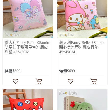
義大利Fancy Belle《Sanrio-
義大利Fancy Belle《Sanrio-
雙星仙子甜蜜星空》麂皮
甜心美樂蒂》麂皮靠墊
靠墊 45*45CM
45*45CM
$
699
$
699
特價
特價