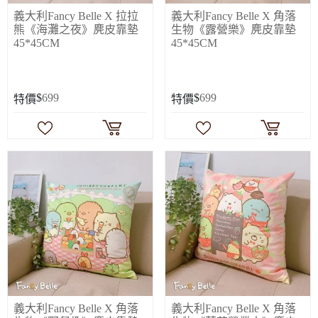
義大利Fancy Belle X 拉拉
義大利Fancy Belle X 角落
熊《海灘之夜》麂皮靠墊
生物《露營樂》麂皮靠墊
45*45CM
45*45CM
$
699
$
699
特價
特價
義大利Fancy Belle X 角落
義大利Fancy Belle X 角落