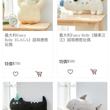
義大利Fancy
義大利Fancy Belle《糖果汪
Belle《GAGA》超萌療癒
汪》超萌療癒玩偶
玩偶
$
580
特價
$
780
特價