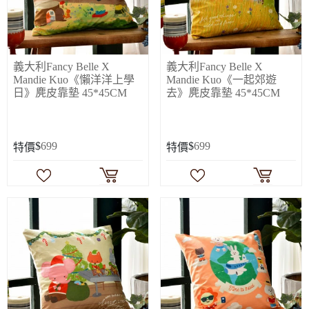
義大利Fancy Belle X
義大利Fancy Belle X
Mandie Kuo《懶洋洋上學
Mandie Kuo《一起郊遊
日》麂皮靠墊 45*45CM
去》麂皮靠墊 45*45CM
$
699
$
699
特價
特價