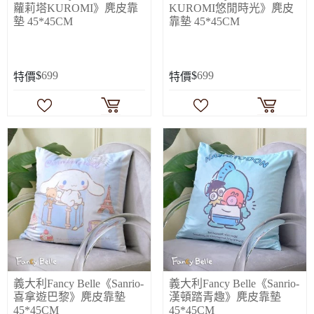
蘿莉塔KUROMI》麂皮靠
KUROMI悠閒時光》麂皮
墊 45*45CM
靠墊 45*45CM
$
699
$
699
特價
特價
義大利Fancy Belle《Sanrio-
義大利Fancy Belle《Sanrio-
喜拿遊巴黎》麂皮靠墊
漢頓踏青趣》麂皮靠墊
45*45CM
45*45CM