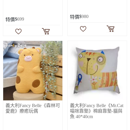
$
980
特價
$
699
特價
義大利Fancy Belle《森林可
義大利Fancy Belle《Mr.Cat
愛鹿》療癒玩偶
喵咪靠墊》棉麻靠墊-貓與
魚 40*40cm