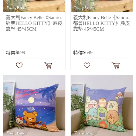
義大利Fancy Belle《Sanrio-
義大利Fancy Belle《Sanrio-
經典HELLO KITTY》麂皮
都會HELLO KITTY》麂皮
靠墊 45*45CM
靠墊 45*45CM
$
699
$
699
特價
特價