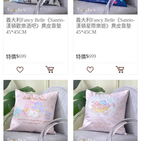
義大利Fancy Belle《Sanrio-
義大利Fancy Belle《Sanrio-
漢頓歡樂酒吧》麂皮靠墊
漢頓星際樂遊》麂皮靠墊
45*45CM
45*45CM
$
699
$
699
特價
特價