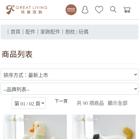
｜
首頁
｜
配件
｜
家飾配件
｜
抱枕 | 玩偶
共
90
項商品 顯示全部