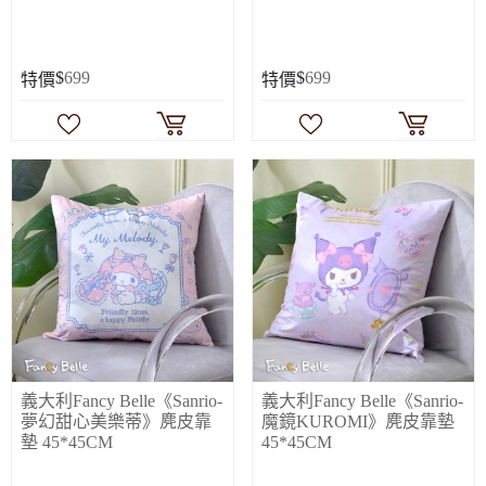
$
699
$
699
特價
特價
義大利Fancy Belle《Sanrio-
義大利Fancy Belle《Sanrio-
夢幻甜心美樂蒂》麂皮靠
魔鏡KUROMI》麂皮靠墊
墊 45*45CM
45*45CM