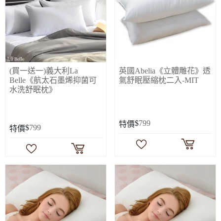
(買一送一)義大利La
英國Abelia《立體雕花》透
Belle《航太石墨烯抑菌可
氣舒眠壓縮枕二入-MIT
水洗舒眠枕》
$
799
特價
$
799
特價