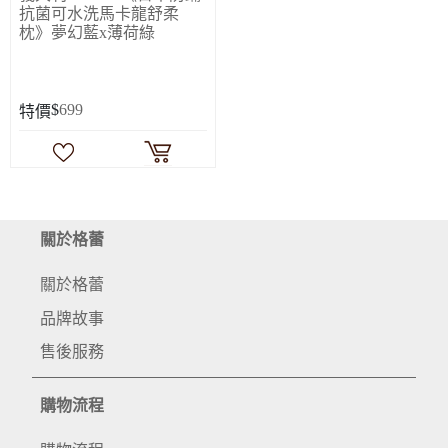
抗菌可水洗馬卡龍舒柔
枕》夢幻藍x薄荷綠
$
699
特價
關於格蕾
關於格蕾
品牌故事
售後服務
購物流程