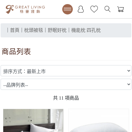
｜
首頁
｜
枕頭被毯
｜
舒眠好枕
｜
機能枕 四孔枕
共
11
項商品