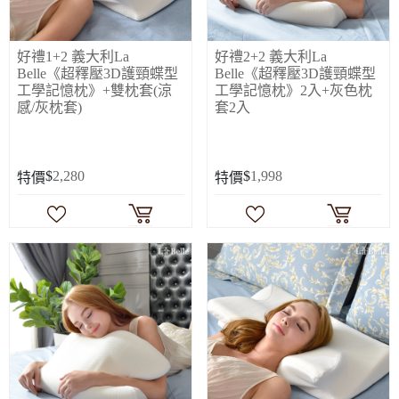
好禮1+2 義大利La
好禮2+2 義大利La
Belle《超釋壓3D護頸蝶型
Belle《超釋壓3D護頸蝶型
工學記憶枕》+雙枕套(涼
工學記憶枕》2入+灰色枕
感/灰枕套)
套2入
$
2,280
$
1,998
特價
特價