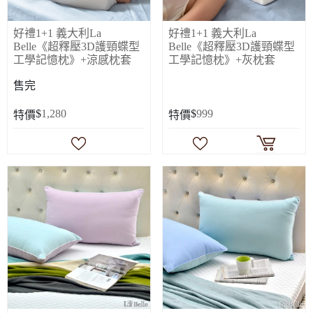
好禮1+1 義大利La
好禮1+1 義大利La
Belle《超釋壓3D護頸蝶型
Belle《超釋壓3D護頸蝶型
工學記憶枕》+涼感枕套
工學記憶枕》+灰枕套
售完
$
1,280
$
999
特價
特價