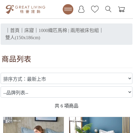
｜
首頁
｜
床寢
｜
1000織匹馬棉 | 兩用被床包組
｜
雙人(150x186cm)
共
6
項商品