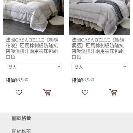
法國CASA BELLE《極線
法國CASA BELLE《極線
花浪》匹馬棉刺繡防蹣抗
絮語》匹馬棉刺繡防蹣抗
菌吸濕排汗兩用被床包組-
菌吸濕排汗兩用被床包組-
白色
白色
$
8,980
$
8,980
特價
特價
關於格蕾
關於格蕾