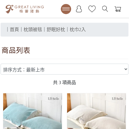
｜
首頁
｜
枕頭被毯
｜
舒眠好枕
｜
枕巾2入
共
3
項商品