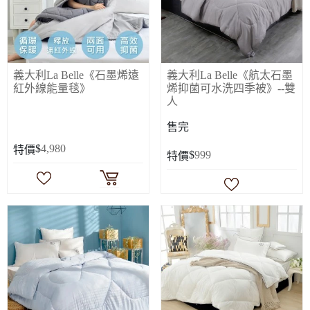
義大利La Belle《石墨烯遠
義大利La Belle《航太石墨
紅外線能量毯》
烯抑菌可水洗四季被》--雙
人
售完
$
4,980
特價
$
999
特價