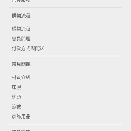
售後服務
購物流程
購物流程
會員問題
付款方式與配送
常見問題
材質介紹
床寢
枕頭
涼被
家飾用品