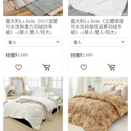
義大利La Belle《95/5波蘭
義大利La Belle《立體車邊
可水洗無重力羽絨四季
可水洗抑菌恆溫賽羽絨冬
被》--(單人/雙人/特大)
被》--(單人/雙人/特大)
$
3,680
$
2,680
特價
特價