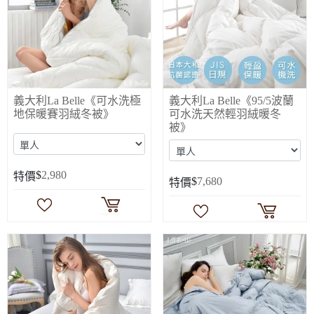
義大利La Belle《可水洗極
義大利La Belle《95/5波蘭
地保暖賽羽絨冬被》
可水洗天然輕羽絨暖冬
被》
$
2,980
特價
$
7,680
特價