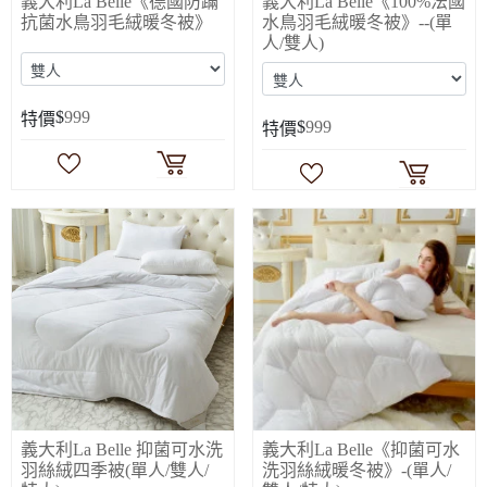
義大利La Belle《德國防蹣
義大利La Belle《100%法國
抗菌水鳥羽毛絨暖冬被》
水鳥羽毛絨暖冬被》--(單
人/雙人)
$
999
特價
$
999
特價
義大利La Belle 抑菌可水洗
義大利La Belle《抑菌可水
羽絲絨四季被(單人/雙人/
洗羽絲絨暖冬被》-(單人/