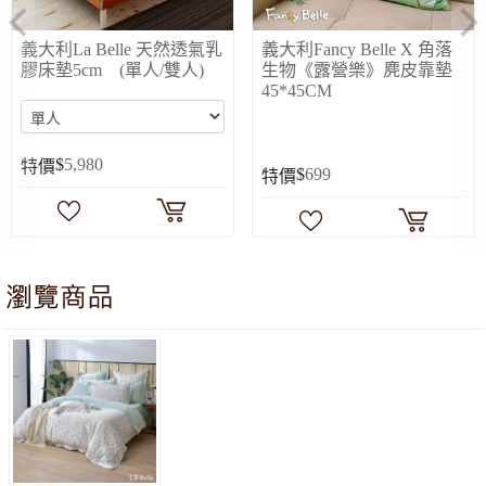
Previous
Ne
義大利Fancy Belle X 角落
義大利La Belle《恐龍沁冰
生物《露營樂》麂皮靠墊
樂》眠綿冰涼感信封枕套-
45*45CM
-2入
$
699
$
799
特價
特價
義大利La Belle《普蘿亞斯》天絲四件