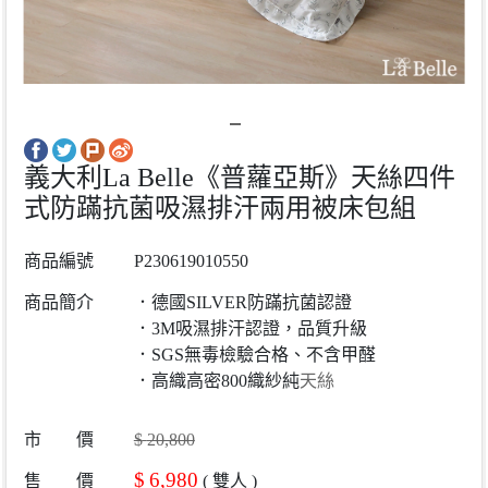
義大利La Belle《普蘿亞斯》天絲四件
式防蹣抗菌吸濕排汗兩用被床包組
商品編號
P230619010550
商品簡介
．德國SILVER防蹣抗菌認證
．3M吸濕排汗認證，品質升級
．SGS無毒檢驗合格、不含甲醛
．高織高密800織紗純
天絲
市 價
$
20,800
$
6,980
售 價
(
雙人
)