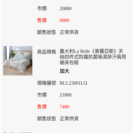
20800
6980
正常供貨
義大利La Belle《普蘿亞斯》天
絲四件式防蹣抗菌吸濕排汗兩用
被床包組
加大
BLL23001LQ
21800
7480
正常供貨