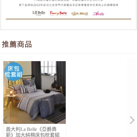
Previous
Ne
義大利La Belle《亞爵典
範》加大純棉床包枕套組