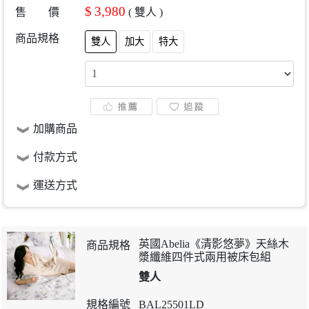
$
3,980
售 價
(
雙人
)
商品規格
雙人
加大
特大
加購商品
付款方式
運送方式
英國Abelia《清影悠夢》天絲木
漿纖維四件式兩用被床包組
雙人
BAL25501LD