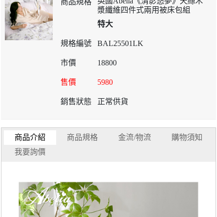
英國Abelia《清影悠夢》天絲木
漿纖維四件式兩用被床包組
特大
BAL25501LK
18800
5980
正常供貨
商品介紹
商品規格
金流/物流
購物須知
我要詢價