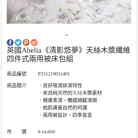
英國Abelia《清影悠夢》天絲木漿纖維
四件式兩用被床包組
商品編號
P251219011401
商品簡介
．良好吸濕排濕特性
．來自純天然的
天絲
木槳素材
．親膚柔滑，觸感細膩滑順
．給肌膚最自然的呵護
．兩用被設計，四季皆宜
市 價
$
14,800