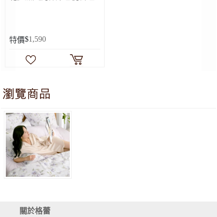
$
1,590
特價
英國Abelia《清影悠夢》天絲木漿纖維四
關於格蕾