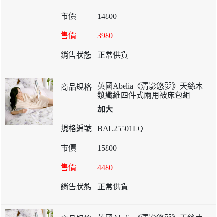
14800
3980
正常供貨
英國Abelia《清影悠夢》天絲木
漿纖維四件式兩用被床包組
加大
BAL25501LQ
15800
4480
正常供貨