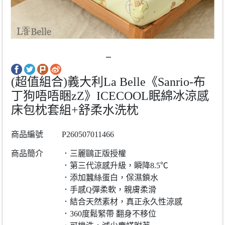
(超值組合)義大利La Belle《Sanrio-布
丁狗唔唔睏zZ》ICECOOL眠綿冰涼感
床包枕套組+舒柔水洗枕
商品編號
P260507011466
商品簡介
．三麗鷗正版授權
．第三代涼感升級，瞬降8.5℃
．添加蠶絲蛋白，保濕鎖水
．手感Q彈柔軟，親膚柔滑
．結合天然素材，真正永久性涼感
．360度鬆緊帶 翻身不移位