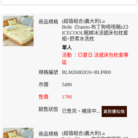
(超值組合)義大利La
Belle《Sanrio-布丁狗唔唔睏zZ》
ICECOOL眠綿冰涼感床包枕套
組+舒柔水洗枕
單人
活動 ：💥夏日 涼感床包枕套專
區
BLM26002OS+BLP800
5490
1790
已售完，補貨中...
(超值組合)義大利La