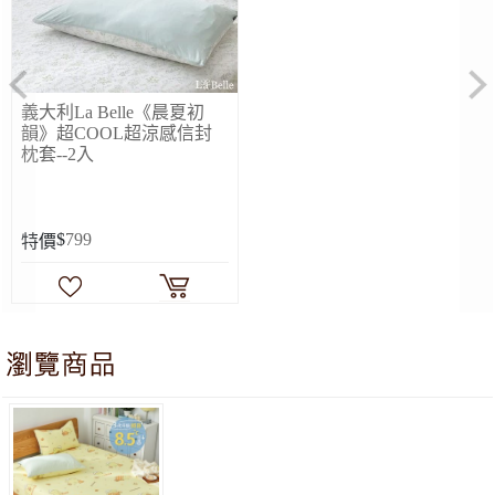
Previous
Ne
義大利La Belle《晨夏初
韻》超COOL超涼感信封
枕套--2入
$
799
特價
(超值組合)義大利La Belle《Sanrio-