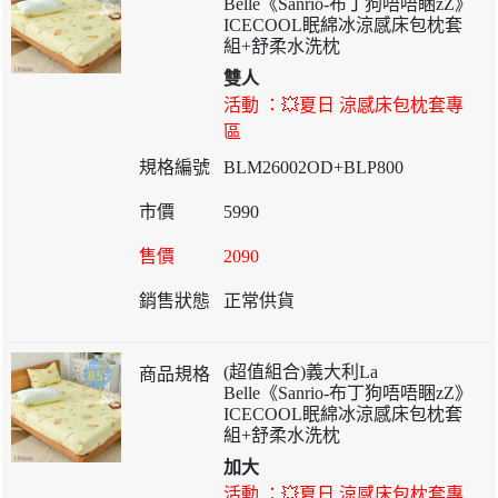
Belle《Sanrio-布丁狗唔唔睏zZ》
ICECOOL眠綿冰涼感床包枕套
組+舒柔水洗枕
雙人
活動 ：💥夏日 涼感床包枕套專
區
BLM26002OD+BLP800
5990
2090
正常供貨
(超值組合)義大利La
Belle《Sanrio-布丁狗唔唔睏zZ》
ICECOOL眠綿冰涼感床包枕套
組+舒柔水洗枕
加大
活動 ：💥夏日 涼感床包枕套專