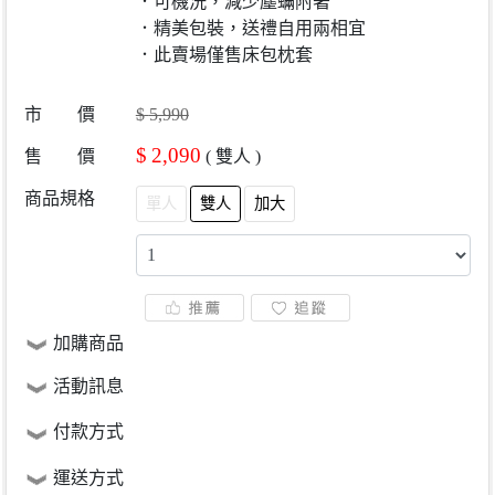
．可機洗，減少塵蟎附著
．精美包裝，送禮自用兩相宜
．此賣場僅售床包枕套
市 價
$
5,990
$
2,090
售 價
(
雙人
)
商品規格
單人
雙人
加大
加購商品
活動訊息
付款方式
運送方式