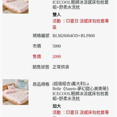
ICECOOL眠綿冰涼感床包枕套
組+舒柔水洗枕
雙人
活動 ：💥夏日 涼感床包枕套專
區
BLM26004OD+BLP800
5990
2090
正常供貨
(超值組合)義大利La
Belle《Sanrio-夢幻甜心美樂蒂》
ICECOOL眠綿冰涼感床包枕套
組+舒柔水洗枕
加大
活動 ：💥夏日 涼感床包枕套專