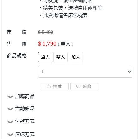
．可機洗，減少塵蟎附著
．精美包裝，送禮自用兩相宜
．此賣場僅售床包枕套
市 價
$
5,490
$
1,790
售 價
(
單人
)
商品規格
單人
雙人
加大
加購商品
活動訊息
付款方式
運送方式