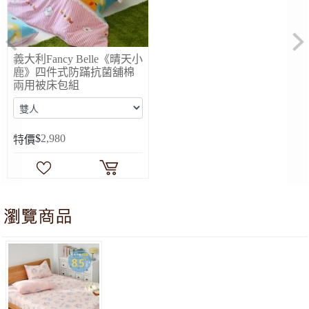
Previous
Ne
義大利Fancy Belle《晴天小
鹿》四件式防蹣抗菌舖棉
兩用被床包組
$
2,980
特價
(超值組合)義大利La Belle《Sanrio