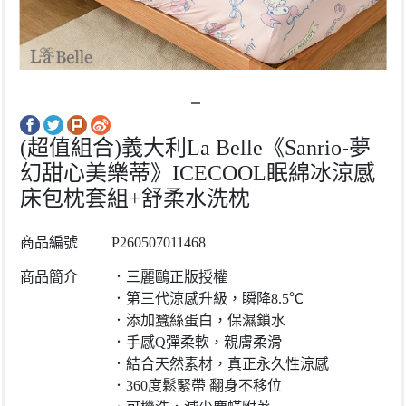
(超值組合)義大利La Belle《Sanrio-夢
幻甜心美樂蒂》ICECOOL眠綿冰涼感
床包枕套組+舒柔水洗枕
商品編號
P260507011468
商品簡介
．三麗鷗正版授權
．第三代涼感升級，瞬降8.5℃
．添加蠶絲蛋白，保濕鎖水
．手感Q彈柔軟，親膚柔滑
．結合天然素材，真正永久性涼感
．360度鬆緊帶 翻身不移位